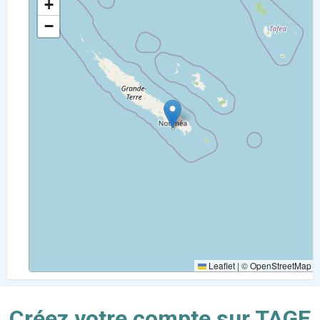
+
−
Leaflet
|
©
OpenStreetMap
Créez votre compte sur TAGE