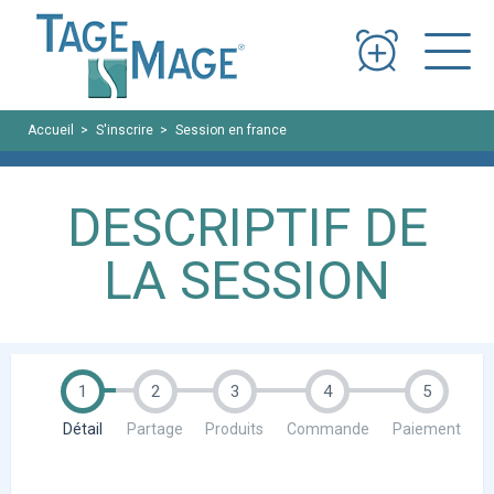
Panneau de gestion des cookies
Accueil
S'inscrire
Session en france
Nouvelle-Calédonie (site du L
DESCRIPTIF DE
LA SESSION
1
2
3
4
5
Détail
Partage
Produits
Commande
Paiement