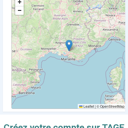
+
−
Leaflet
|
©
OpenStreetMap
Créez votre compte sur TAGE