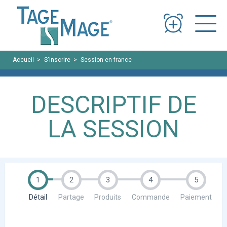
Panneau de gestion des cookies
Accueil
S'inscrire
Session en france
Aix-en-Provence (site de Puyri
DESCRIPTIF DE
LA SESSION
1
2
3
4
5
Détail
Partage
Produits
Commande
Paiement